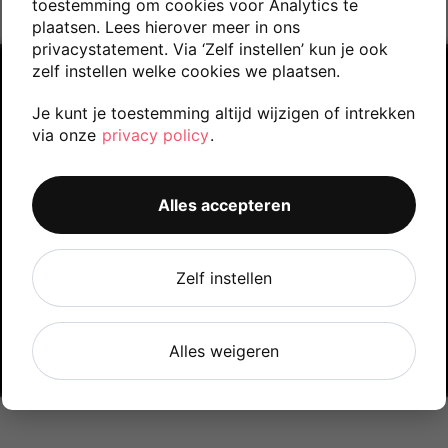
toestemming om cookies voor Analytics te
plaatsen. Lees hierover meer in ons
privacystatement. Via ‘Zelf instellen’ kun je ook
zelf instellen welke cookies we plaatsen.
© 2025 HAN University of Applied Sciences
Je kunt je toestemming altijd wijzigen of intrekken
via onze
privacy policy
.
Disclaimer
Privacy statement
Alles accepteren
O
O
O
O
O
p
p
p
p
Zelf instellen
p
e
e
e
e
e
n
n
n
n
n
t
t
t
t
t
i
i
i
i
i
n
n
n
n
n
Alles weigeren
e
e
e
e
e
e
e
e
e
e
n
n
n
n
n
n
n
n
n
n
i
i
i
i
i
e
e
e
e
e
u
u
u
u
u