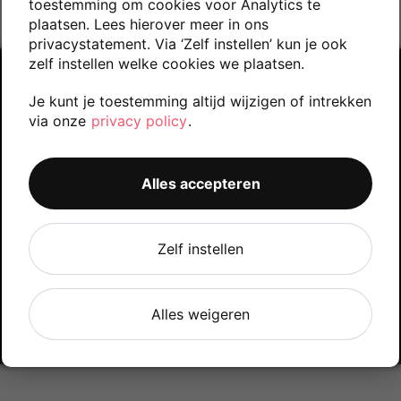
toestemming om cookies voor Analytics te
plaatsen. Lees hierover meer in ons
privacystatement. Via ‘Zelf instellen’ kun je ook
zelf instellen welke cookies we plaatsen.
© 2025 HAN University of Applied Sciences
Je kunt je toestemming altijd wijzigen of intrekken
via onze
privacy policy
.
Disclaimer
Privacy statement
Alles accepteren
O
O
O
O
O
Zelf instellen
p
p
p
p
p
e
e
e
e
e
n
n
n
n
n
s
s
s
s
s
i
i
i
i
i
n
n
n
n
Alles weigeren
n
a
a
a
a
a
n
n
n
n
n
e
e
e
e
e
w
w
w
w
w
t
t
t
t
t
a
a
a
a
a
b
b
b
b